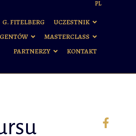
PL
G. FITELBERG
UCZESTNIK
YGENTÓW
MASTERCLASS
PARTNERZY
KONTAKT
ursu