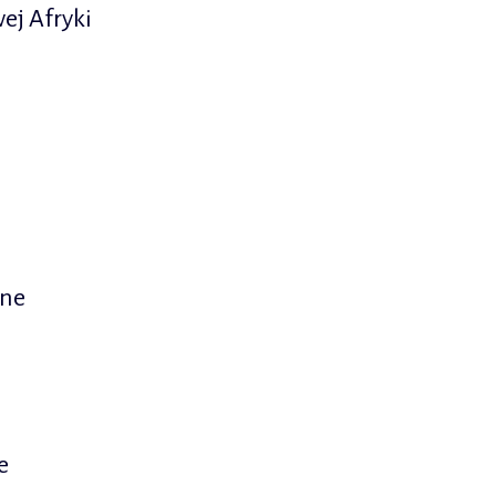
ej Afryki
one
e