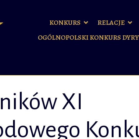
KONKURS
RELACJE
OGÓLNOPOLSKI KONKURS DYR
tników XI
odowego Konk