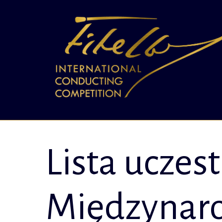
Lista uczes
Międzynar